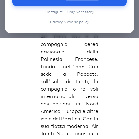
information on the cookies that we use, choose
“Configure” below.
Configure
|
Only Necessary
Air Tahiti Nui
Privacy & cookie policy
Air Tahiti Nui è la
compagnia aerea
nazionale della
Polinesia Francese,
fondata nel 1996. Con
sede a Papeete,
sull'isola di Tahiti, la
compagnia offre voli
internazionali verso
destinazioni in Nord
America, Europa e altre
isole del Pacifico. Con la
sua flotta moderna, Air
Tahiti Nui è conosciuta