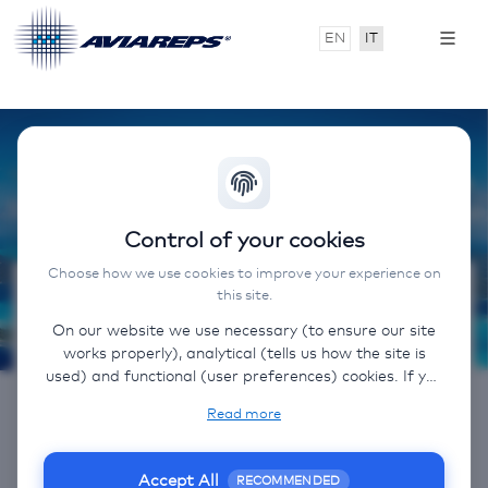
EN
IT
Control of your cookies
Choose how we use cookies to improve your experience on
this site.
Contatti
On our website we use necessary (to ensure our site
works properly), analytical (tells us how the site is
Email:
airtahitinui.italy@aviareps.com
used) and functional (user preferences) cookies. If you
Telefono:
02 43458389
select “Accept all” some data will be sent to third
Read more
(non-EU) countries. On our website, we provide links
Codice IATA: TN - 244
to client websites and client social media, which have
their own cookies, privacy policy, and terms. For more
Accept All
RECOMMENDED