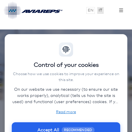
EN
IT
Control of your cookies
Choose how we use cookies to improve your experience on
this site.
Contatto
On our website we use necessary (to ensure our site
works properly), analytical (tells us how the site is
Email:
used) and functional (user preferences) cookies. If you
caribbeanairlines.italy@aviareps.com
select “Accept all” some data will be sent to third
Read more
(non-EU) countries. On our website, we provide links
Telefono:
02 43458324
to client websites and client social media, which have
Codice IATA: BW-106
their own cookies, privacy policy, and terms. For more
Accept All
RECOMMENDED