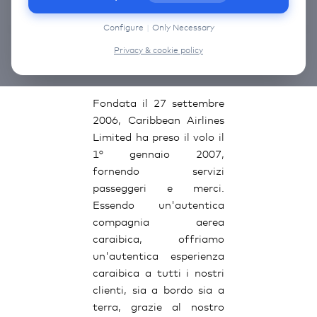
information on the cookies that we use, choose
“Configure” below.
Configure
|
Only Necessary
Privacy & cookie policy
Caribbean Airlines
Fondata il 27 settembre
2006, Caribbean Airlines
Limited ha preso il volo il
1° gennaio 2007,
fornendo servizi
passeggeri e merci.
Essendo un'autentica
compagnia aerea
caraibica, offriamo
un'autentica esperienza
caraibica a tutti i nostri
clienti, sia a bordo sia a
terra, grazie al nostro