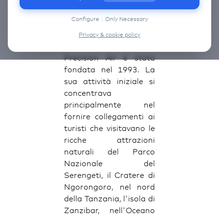
information on the cookies that we use, choose
“Configure” below.
Configure
|
Only Necessary
Precision Air
Privacy & cookie policy
Precision Air è stata
fondata nel 1993. La
sua attività iniziale si
concentrava
principalmente nel
fornire collegamenti ai
turisti che visitavano le
ricche attrazioni
naturali del Parco
Nazionale del
Serengeti, il Cratere di
Ngorongoro, nel nord
della Tanzania, l'isola di
Zanzibar, nell'Oceano