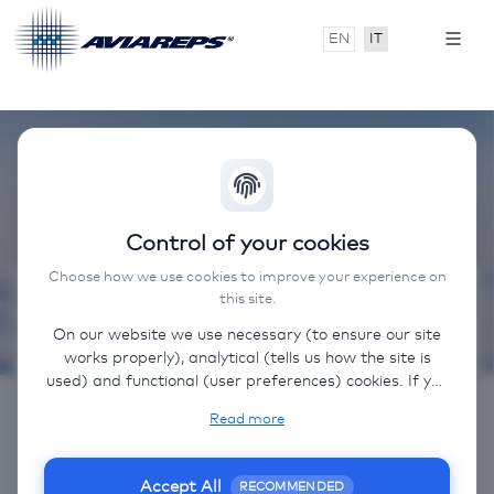
EN
IT
Control of your cookies
Choose how we use cookies to improve your experience on
this site.
Contatto
On our website we use necessary (to ensure our site
works properly), analytical (tells us how the site is
Email:
precisionair.italy@aviareps.com
used) and functional (user preferences) cookies. If you
Telefono:
02 43458344
select “Accept all” some data will be sent to third
Read more
(non-EU) countries. On our website, we provide links
Codice IATA: PW - 031
to client websites and client social media, which have
their own cookies, privacy policy, and terms. For more
Accept All
RECOMMENDED