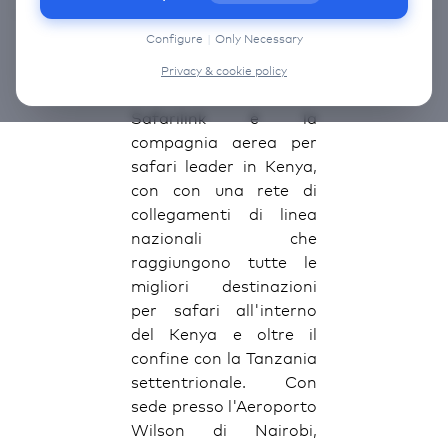
information on the cookies that we use, choose
“Configure” below.
Configure
|
Only Necessary
Safarilink
Privacy & cookie policy
Safarilink è la
compagnia aerea per
safari leader in Kenya,
con con una rete di
collegamenti di linea
nazionali che
raggiungono tutte le
migliori destinazioni
per safari all'interno
del Kenya e oltre il
confine con la Tanzania
settentrionale. Con
sede presso l'Aeroporto
Wilson di Nairobi,