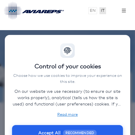
EN
IT
Control of your cookies
Choose how we use cookies to improve your experience on
this site.
Contatto
On our website we use necessary (to ensure our site
works properly), analytical (tells us how the site is
Email:
safarilink.italy@aviareps.com
used) and functional (user preferences) cookies. If you
Telefono:
02 43458365
select “Accept all” some data will be sent to third
Read more
(non-EU) countries. On our website, we provide links
Codice IATA: F2 - 705
to client websites and client social media, which have
their own cookies, privacy policy, and terms. For more
Accept All
RECOMMENDED